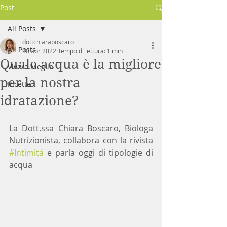
Post
All Posts
dottchiaraboscaro
All Posts
30 apr 2022
Tempo di lettura: 1 min
Quale acqua è la migliore
Vivere Meglio
per la nostra
Ricette
idratazione?
La Dott.ssa Chiara Boscaro, Biologa 
Nutrizionista, collabora con la rivista 
#Intimitá
 e parla oggi di tipologie di 
acqua 