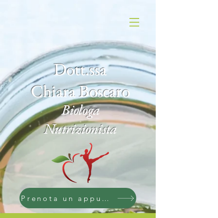
Dott.ssa
Chiara Boscaro
Biologa
Nutrizionista
Prenota un appuntamento