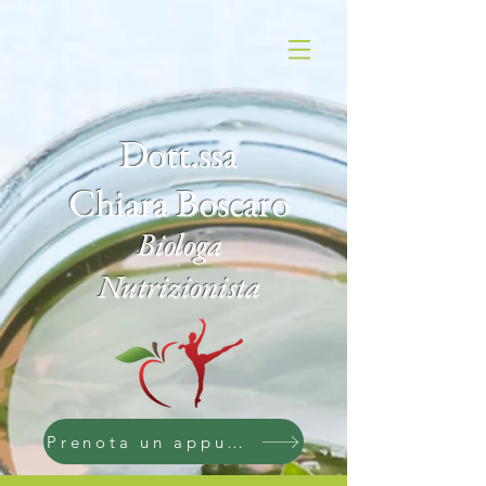
Dott.ssa
Chiara Boscaro
Biologa
Nutrizionista
Prenota un appuntamento