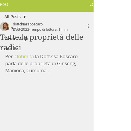
Post
All Posts
dottchiaraboscaro
All Posts
2 ott 2022
Tempo di lettura: 1 min
Tutte le proprietà delle
Vivere Meglio
radici
Ricette
Per 
#Intimità
 la Dott.ssa Boscaro 
parla delle proprietà di Ginseng, 
Manioca, Curcuma..