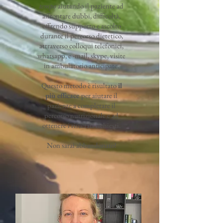
tempo
aiutando il paziente ad
affrontare dubbi, difficoltà,
offrendo supporto e ascolto
durante il percorso dietetico,
attraverso colloqui telefonici,
whatsapp, e -mail, skype, visite
in ambulatorio anticipate.
Questo metodo è risultato
il
più efficace
per aiutare il
paziente a completare il
percorso nutrizionale e ad
ottenere i risultati richiesti.
Non sarai abbandonato!