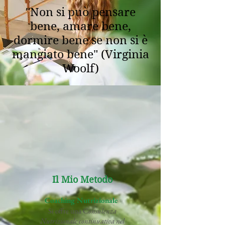
"Non si può pensare
bene, amare bene,
dormire bene se non si è
mangiato bene" (Virginia
Woolf)
Il Mio Metodo
Coaching Nutrizionale
Si offre una C
onsulenza
Nutrizionale continuativa nel