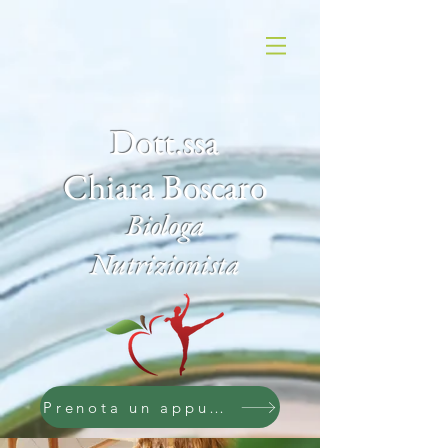
Dott.ssa
Chiara Boscaro
Biologa
Nutrizionista
Prenota un appuntamento