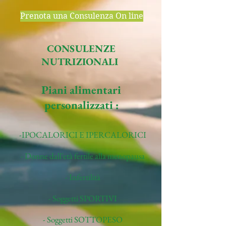
Prenota una Consulenza On line
CONSULENZE
NUTRIZIONALI
Piani alimentari
personalizzati :
-IPOCALORICI E IPERCALORICI
- Donne dall'età fertile alla menopausa
- Infertilità
- Soggetti SPORTIVI
- Soggetti SOTTOPESO