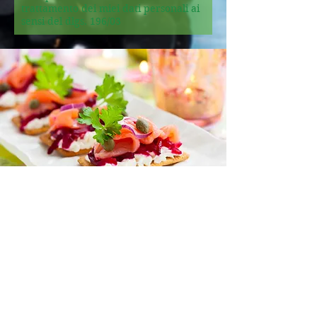
trattamento dei miei dati personali ai
sensi del dlgs. 196/03
“La Dottoressa Boscaro mi ha
aiutato a perdere peso in modo
salutare, senza mai sentire la fame,
grazie di cuore!.”
— Barbara,
Milano