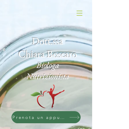
Dott.ssa
Chiara Boscaro
Biologa
Nutrizionista
Prenota un appuntamento