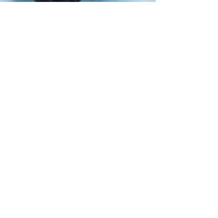
Dott.ssa Chiara Boscaro
Biologa Nutrizionista
Studio privato- Via Niccolò
Copernico 19 Corsico (Milano)
Istituto Clinico S. Siro (Milano)
Istituti Clinici Zucchi - Wellness
Clinic (Monza)
Guests
Tel:
3490823177