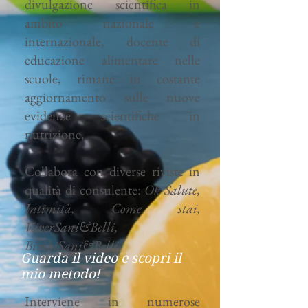
divulgazione scientifica in
ambito nazionale e
internazionale, docente di
educazione alimentare nelle
scuole, rimane in costante
aggiornamento sulle nuove
evidenze scientifiche in
nutrizione.
Collabora con diverse riviste in
qualità di consulente:
Ok Salute,
Intimità, Come stai,
ViverSani&Belli,
BimbiSani&Belli.
Guarda il video e scopri il
mio metodo!
Interviene in numerose