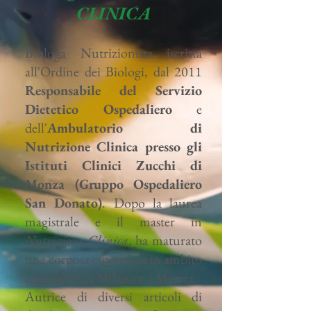
CLINICA
Biologa Nutrizionista iscritta
all'Ordine dei Biologi, dal 2011
Responsabile del Servizio
Dietetico Ospedaliero
e
dell'
Ambulatorio di
Nutrizione Clinica presso gli
Istituti Clinici Zucchi di
Monza (Gruppo Ospedaliero
San Donato)
. Dopo la laurea
magistrale e il master in
Nutrizione Clinica
, ha maturato
una corposa esperienza in ambito
ospedaliero a Milano e a Monza.
Autrice di diversi articoli di