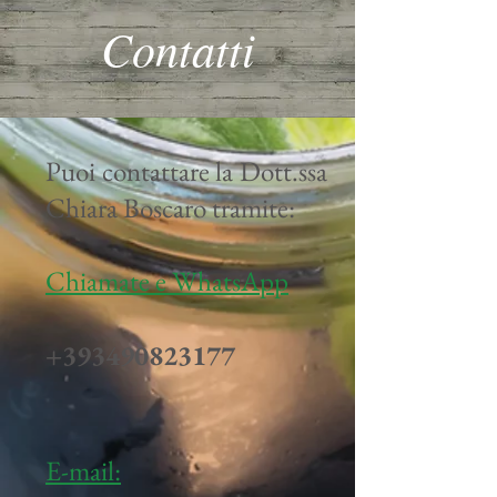
Contatti
Puoi contattare la Dott.ssa
Chiara Boscaro tramite:
Chiamate e WhatsApp
+393490823177
E-mail: