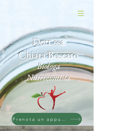
Dott.ssa
Chiara Boscaro
Biologa
Nutrizionista
Prenota un appuntamento