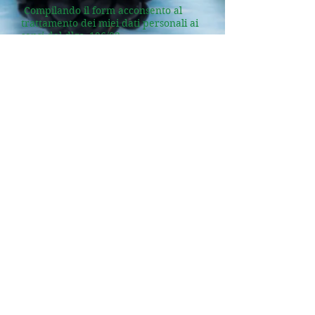
Compilando il form acconsento al
trattamento dei miei dati personali ai
sensi del dlgs. 196/03
Dott.ssa Chiara Boscaro
Biologa Nutrizionista
Studio privato- Via Niccolò
Copernico 19 Corsico (Milano)
Istituto Clinico S. Siro (Milano)
Istituti Clinici Zucchi - Wellness
Clinic (Monza)