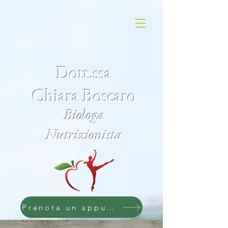
Dott.ssa
Chiara Boscaro
Biologa
Nutrizionista
Prenota un appuntamento