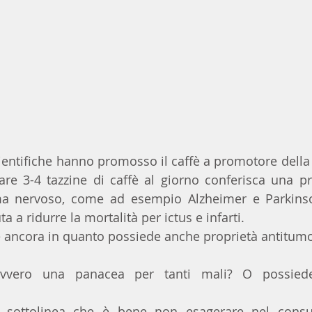
cientifiche hanno promosso il caffè a promotore della 
re 3-4 tazzine di caffè al giorno conferisca una pr
ma nervoso, come ad esempio Alzheimer e Parkinson.
ta a ridurre la mortalità per ictus e infarti.
de ancora in quanto possiede anche proprietà antitumo
vvero una panacea per tanti mali? O possiede
 sottolinea che è bene non esagerare nel consu