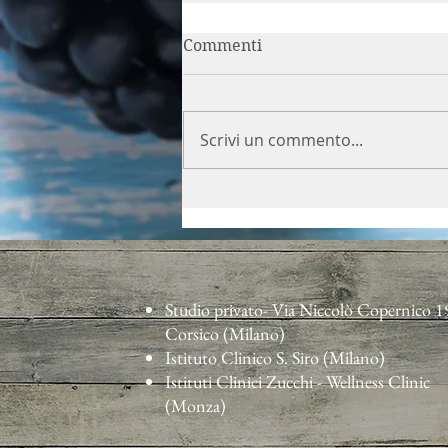
Commenti
Scrivi un commento...
Dieta e ciclo mestruale,
come alleviare i disturbi
con l'alimentazione
Studio privato- Via Niccolò Copernico 1
Corsico (Milano)
Istituto Clinico S. Siro (Milano)
Istituti Clinici Zucchi - Wellness Clinic
(Monza)