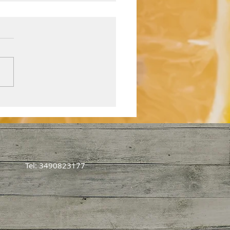
grano, il tesoro del
ro inverno
Tel: 3490823177