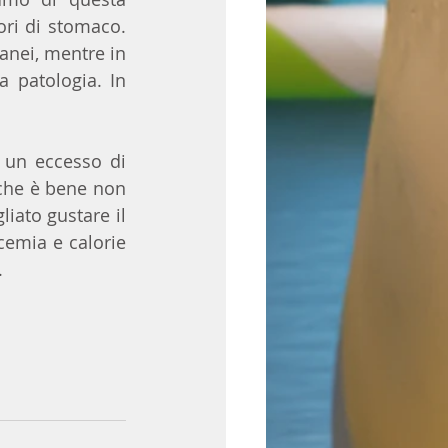
ri di stomaco. 
nei, mentre in 
 patologia. In 
un eccesso di 
che è bene non 
liato gustare il 
cemia e calorie 
.