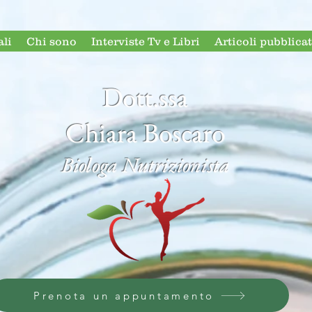
ali
Chi sono
Interviste Tv e Libri
Articoli pubblicat
Dott.ssa
Chiara Boscaro
Biologa Nutrizionista
Prenota un appuntamento