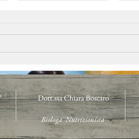
Mal di testa addio con la
Melo
dieta giusta
nost
9
Dott.ssa Chiara Boscaro
Biologa Nutrizionista