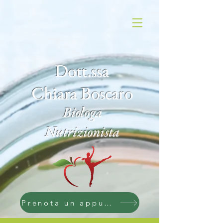
Dott.ssa
Chiara Boscaro
Biologa
Nutrizionista
Prenota un appuntamento