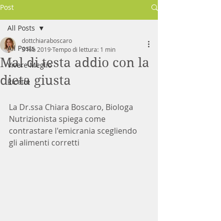
Post
All Posts
dottchiaraboscaro
All Posts
3 feb 2019
Tempo di lettura: 1 min
Mal di testa addio con la
Vivere Meglio
dieta giusta
Ricette
La Dr.ssa Chiara Boscaro, Biologa 
Nutrizionista spiega come 
contrastare l'emicrania scegliendo 
gli alimenti corretti