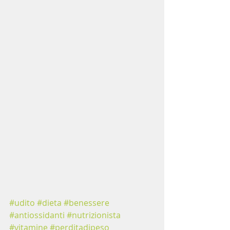
#udito
#dieta
#benessere
#antiossidanti
#nutrizionista
#vitamine
#perditadipeso