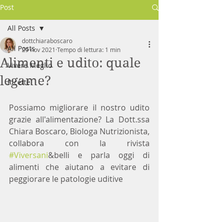
Post
All Posts
dottchiaraboscaro
All Posts
29 nov 2021
Tempo di lettura: 1 min
Alimenti e udito: quale
Vivere Meglio
legame?
Ricette
Possiamo migliorare il nostro udito 
grazie all'alimentazione? La Dott.ssa 
Chiara Boscaro, Biologa Nutrizionista, 
collabora con la rivista 
#Viversani
&belli e parla oggi di 
alimenti che aiutano a evitare di 
peggiorare le patologie uditive