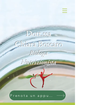
Dott.ssa
Chiara Boscaro
Biologa
Nutrizionista
Prenota un appuntamento